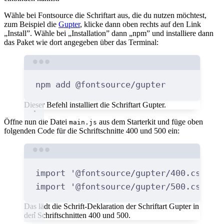
Wähle bei Fontsource die Schriftart aus, die du nutzen möchtest,
zum Beispiel die
Gupter
, klicke dann oben rechts auf den Link
„Install”. Wähle bei „Installation” dann „npm” und installiere dann
das Paket wie dort angegeben über das Terminal:
Terminal window
npm
add
@fontsource/gupter
Dieser Befehl installiert die Schriftart Gupter.
Öffne nun die Datei
aus dem Starterkit und füge oben
main.js
folgenden Code für die Schriftschnitte 400 und 500 ein:
Terminal window
import
'@fontsource/gupter/400.css'
;
import
'@fontsource/gupter/500.css'
;
Das lädt die Schrift-Deklaration der Schriftart Gupter in
den Schriftschnitten 400 und 500.