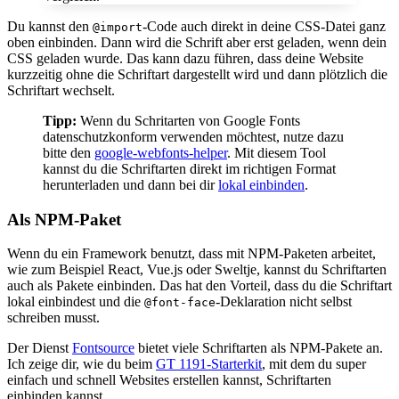
Du kannst den
-Code auch direkt in deine CSS-Datei ganz
@import
oben einbinden. Dann wird die Schrift aber erst geladen, wenn dein
CSS geladen wurde. Das kann dazu führen, dass deine Website
kurzzeitig ohne die Schriftart dargestellt wird und dann plötzlich die
Schriftart wechselt.
Tipp:
Wenn du Schritarten von Google Fonts
datenschutzkonform verwenden möchtest, nutze dazu
bitte den
google-webfonts-helper
. Mit diesem Tool
kannst du die Schriftarten direkt im richtigen Format
herunterladen und dann bei dir
lokal einbinden
.
Als NPM-Paket
Wenn du ein Framework benutzt, dass mit NPM-Paketen arbeitet,
wie zum Beispiel React, Vue.js oder Sweltje, kannst du Schriftarten
auch als Pakete einbinden. Das hat den Vorteil, dass du die Schriftart
lokal einbindest und die
-Deklaration nicht selbst
@font-face
schreiben musst.
Der Dienst
Fontsource
bietet viele Schriftarten als NPM-Pakete an.
Ich zeige dir, wie du beim
GT 1191-Starterkit
, mit dem du super
einfach und schnell Websites erstellen kannst, Schriftarten
einbinden kannst.