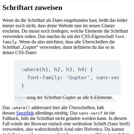
Schriftart zuweisen
Wenn du die Schriftart als Datei eingebunden hast, heißt das leider
immer noch nicht, dass deine Website nun im neuen Glanze
erscheint. Du musst noch festlegen, welche Elemente die Schriftart
verwenden sollen. Das machst du mit der CSS-Eigenschaft
font-
. Wenn du also möchtest, dass alle Überschriften die
family
Schriftart „Gupter“ verwenden, dann definierst du das so in
deiner CSS-Datei:
:
where
(
h1
,
h2
,
h3
,
h4
)
{
font-family
:
'Gupter'
,
 sans-serif
;
}
Zuweisung der Schriftart Gupter an alle h-Elemente.
Das
addressiert hier alle Überschriften, hält
:where()
dessen
Spezifität
allerdings niedrig. Das
ist ein
sans-serif
Fallback, falls die Schriftart nicht geladen werden kann. In diesem
Fall würde der Browser einfach eine serifenlose Schrift (Sans Serif)
verwenden, also wahrscheinlich Arial oder Helvetica. Du kannst