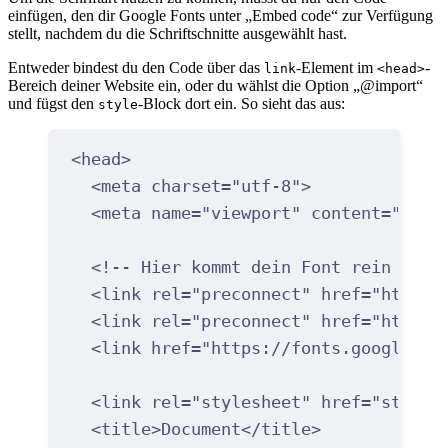
einfügen, den dir Google Fonts unter „Embed code“ zur Verfügung
stellt, nachdem du die Schriftschnitte ausgewählt hast.
Entweder bindest du den Code über das
-Element im
-
link
<head>
Bereich deiner Website ein, oder du wählst die Option „@import“
und fügst den
-Block dort ein. So sieht das aus:
style
<
head
>
<
meta
charset
=
"utf-8"
>
<
meta
name
=
"viewport"
content
=
"widt
<!-- Hier kommt dein Font rein -->
<
link
rel
=
"preconnect"
href
=
"https:
<
link
rel
=
"preconnect"
href
=
"https:
<
link
href
=
"https://fonts.googleapi
<
link
rel
=
"stylesheet"
href
=
"style.
<
title
>
Document
</
title
>