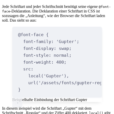
Jede Schriftart und jeder Schriftschnitt benötigt seine eigene
@font-
-Deklaration. Die Deklaration einer Schriftart in CSS ist
face
sozusagen die „Anleitung“, wie der Browser die Schriftart laden
soll. Das sieht so aus:
@font-face
{
font-family
:
'Gupter'
;
font-display
:
 swap
;
font-style
:
 normal
;
font-weight
:
400
;
src
:
local
(
'Gupter'
),
url
(
'/assets/fonts/gupter-regular
}
Beispielhafte Einbindung der Schriftart Gupter
In diesem Beispiel wird die Schriftart „Gupter“ mit dem
Schriftschnitt „Regular“ und der Ziffer 400 deklariert.
gibt
local()