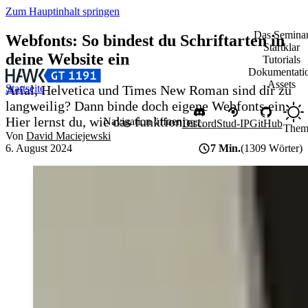
Zum Hauptinhalt springen
Das Semina
Webfonts:
So bindest du Schriftarten in
Startklar
deine Website ein
Tutorials
Dokumentati
Assets
Arial, Helvetica und Times New Roman sind dir zu
Startseite
langweilig? Dann binde doch eigene Webfonts ein.
Hier lernst du, wie das funktioniert.
Navigation öffnen
Discord
Stud-IP
GitHub
Them
Von
David Maciejewski
6. August 2024
7 Min.
(1309 Wörter)