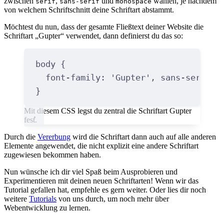
zwischen
,
und
wählen, je nachdem
serif
sans-serif
monospace
von welchem Schriftschnitt deine Schriftart abstammt.
Möchtest du nun, dass der gesamte Fließtext deiner Website die
Schriftart „Gupter“ verwendet, dann definierst du das so:
body
{
font-family
:
'Gupter'
,
 sans-serif
;
}
Mit diesem CSS legst du zentral die Schriftart Gupter
fest.
Durch die
Vererbung
wird die Schriftart dann auch auf alle anderen
Elemente angewendet, die nicht explizit eine andere Schriftart
zugewiesen bekommen haben.
Nun wünsche ich dir viel Spaß beim Ausprobieren und
Experimentieren mit deinen neuen Schriftarten! Wenn wir das
Tutorial gefallen hat, empfehle es gern weiter. Oder lies dir noch
weitere
Tutorials
von uns durch, um noch mehr über
Webentwicklung zu lernen.