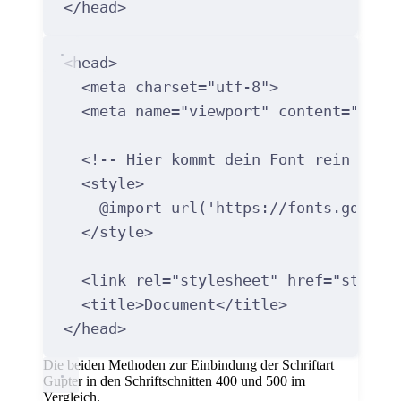
</
head
>
<
head
>
<
meta
charset
=
"utf-8"
>
<
meta
name
=
"viewport"
content
=
"widt
<!-- Hier kommt dein Font rein -->
<
style
>
@import
url
(
'https://fonts.google
<
/
style
>
<
link
rel
=
"stylesheet"
href
=
"style.
<
title
>
Document
</
title
>
</
head
>
Die beiden Methoden zur Einbindung der Schriftart
Gupter in den Schriftschnitten 400 und 500 im
Vergleich.