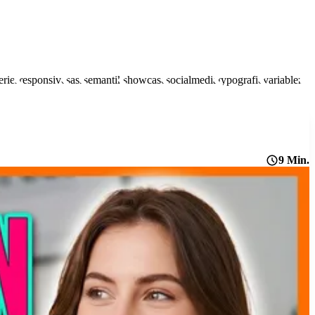
ries
responsive
sass
semantik
showcase
socialmedia
typografie
variablen
9 Min.