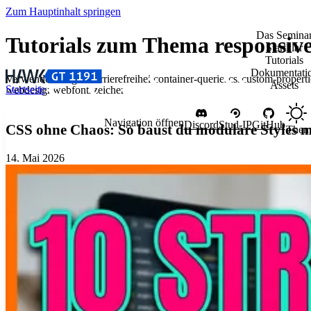
Zum Hauptinhalt springen
Das Semina
Tutorials zum Thema responsiv
Startklar
Tutorials
Dokumentati
Verwendete Tags:
barrierefreiheit
container-queries
css
custom-properti
Assets
Startseite
webdesign
webfonts
zeichen
Navigation öffnen
Discord
Stud-IP
GitHub
CSS ohne Chaos:
So baust du modulare Styles m
Them
14. Mai 2026